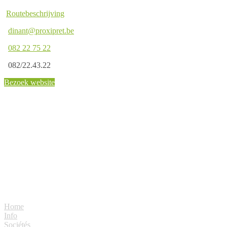
Routebeschrijving
dinant@proxipret.be
082 22 75 22
082/22.43.22
Bezoek website
Crédit Logement Social
Home
Info
Sociétés