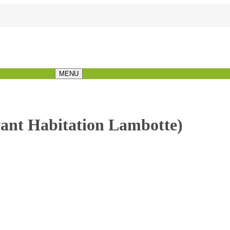
MENU
NTACT
HOME
INFO
SOCIÉTÉS
INFO
vant Habitation Lambotte)