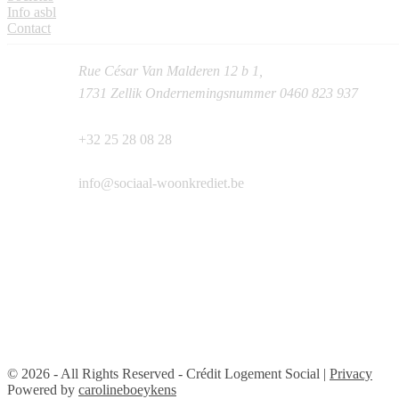
Info asbl
Contact
Rue César Van Malderen 12 b 1,
1731 Zellik Ondernemingsnummer 0460 823 937
+32 25 28 08 28
info@sociaal-woonkrediet.be
© 2026 - All Rights Reserved - Crédit Logement Social |
Privacy
Powered by
carolineboeykens