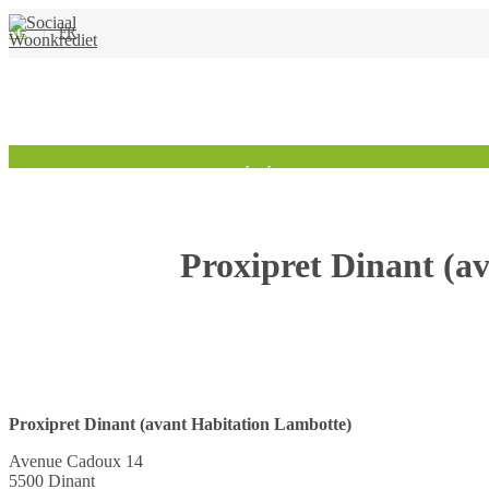
NL
FR
HOME
INFO
SOCIÉTÉS
INFO ASBL
CO
Proxipret Dinant (a
CONTACT
Proxipret Dinant (avant Habitation Lambotte)
Avenue Cadoux 14
5500 Dinant